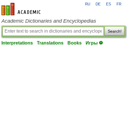
RU
DE
ES
FR
en-academic.com
Academic Dictionaries and Encyclopedias
Search!
Interpretations
Translations
Books
Игры ⚽