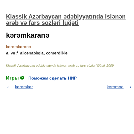
Klassik Azərbaycan ədəbiyyatında islənən
ərəb və fars sözləri lüğəti
kərəmkaranə
kərəmkaranə
ə.
və
f.
alicənablıqla, comərdliklə
Klassik Azərbaycan ədəbiyyatında islənən ərəb və fars sözləri lüğəti
.
2009
.
Игры ⚽
Поможем сделать НИР
kərəmkar
kərəmna